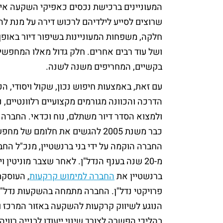
המעוניינים ברכישת נכסים כאפיקי השקעה איכו
שרוצים לסייע לילדיהם לרכוש דירה על מנת לה
חלקה, משפחות המעוניינות בשיפור דיור באופ
ושל עוד רבים אחרים. חלק גדול מאלו המחפשי
בקשיים, המחריפים משנה לשנה.
עם זאת, באמצעות חיפוש נכון, שקול ויסודי, הכו
הדרכה והכוונה מגורמים מקצועיים רלוונטיים, 
ולמצוא הסדר דיור משתלם, נוח וכדאי. החברה
כבר משנת 2005 להגשים את חלומם של
החברה הוקמה על ידי בני ברנשטיין, מנכ"ל החב
מ-20 שנה בענף הנדל"ן. לאחר שצבר מוניטין 
ברנשטיין את
החברה למימוש קרקעות
, העוסקת
פרויקטי נדל"ן. החברה מתמחה בהשקעות נדל"ן
הנוגע לשיווק קרקעות להשקעה באזור המרכז ו
בהליכי הפשרה לצורך שינוי ייעודן לבנייה רווי