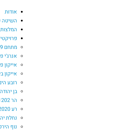
אודות
השיטה ש
המלצות
פרויקטי
מתחם 9 אבן יהודה
אנרג'י 
אייקון פ
אייקון בי
רובע הי
בן יהודה 
הר 1202 הוד השרון
רע 2020 רעננה
נחלת יהו
נוף הירק