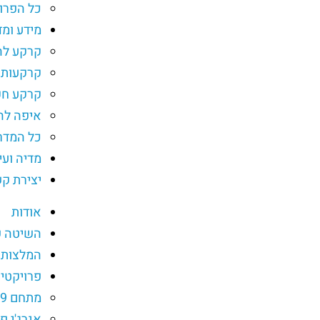
כל הפרו
מידע ומד
קרקע ל
קרקעות 
קרקע חק
איפה לה
כל המדר
מדיה ועי
יצירת ק
אודות
השיטה ש
המלצות
פרויקטי
מתחם 9 אבן יהודה
אנרג'י 