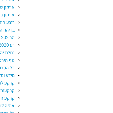
אייקון פ
אייקון בי
רובע הי
בן יהודה 
הר 1202 הוד השרון
רע 2020 רעננה
נחלת יהו
נוף הירק
כל הפרו
מידע ומד
קרקע ל
קרקעות 
קרקע חק
איפה לה