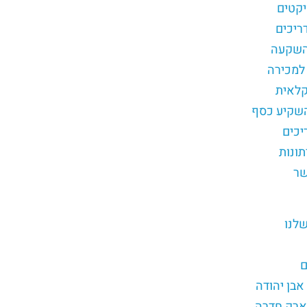
יקטים
ריכים
השקעה
למכירה
לאית
שקיע כסף
יכים
תונות
שר
לנו
ם
פארק חדרה