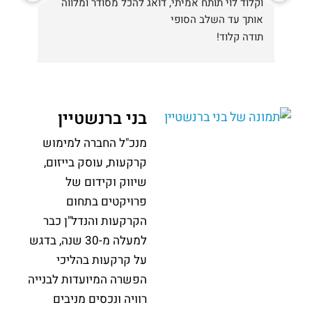
וקלוד לוי תותח אמיתי, דואג להכל מסודר ומלווה 
ממלי
לאורך כל התהליך. זכיתי לליווי שקוף, יסודי ואמין, 
אותך עד השלב הסופי
תוך עדכון שוטף, ירידה לפרטים ומתן מענה לכל 
תודה קלוד!
כל צוות המשרד מדהים אבל ברצוני לציין במיוחד 
את קלוד לוי,  המתווך והמלווה מספר 1 בתחום אשר 
בני ברנשטיין
הפגין מקצועיות ברמה גבוהה, ידע מעמיק בתחום 
הקרקעות, זמינות מתמדת ומחויבות מלאה למימוש 
מנכ"ל החברה למימוש
קרקעות, עוסק בייזום,
תחושת ביטחון ושקט נפשי, ופעל במסירות וביושרה 
שיווק וקידום של
פרויקטים בתחום
הקרקעות והנדל"ן כבר
למעלה מ-30 שנה, בדגש
על קרקעות בהליכי
הפשרה המיועדות לבנייה
רוויה ונכסים מניבים