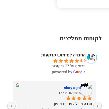
5
לקוחות ממליצים
החברה למימוש קרקעות
4.9
מבוסס על 77 ביקורות
powered by
G
o
o
g
l
e
shay agai
18:25 02 Feb 26
ממליץ בחום על החברה ועל פעילותה המקצועית 
חברה מעולה עם ים ניסיון