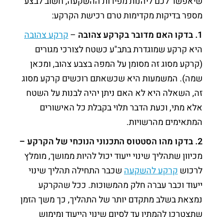
שיאפשר לכם ליהנות מפירות ההשקעה, חשוב לבצע
מספר בדיקות מקדימות טרם רכישת הקרקע:
1. בדקו האם מדובר בקרקע צהובה
–
קרקע צהובה
היא קרקע שמוגדרת בתב"ע כשטח לצורכי מגורים
(קרקע מסוג זה מסומן על המפה בצבע צהוב, ומכאן
שמה). המשמעות היא שכשאתם רוכשים קרקע מסוג
זה, השאלה היא לא האם ניתן יהיה לבנות על השטח
אלא מתי, וכעת הדבר תלוי בקבלת כל האישורים
המתאימים מהרשויות.
2. בדקו מהו הסטטוס התכנוני הנוכחי של הקרקע
–
מכיוון שתהליך שינוי ייעוד יכול להיות ממושך, מומלץ
לרכוש
קרקע להשקעה
שכבר התחילה תהליך שינוי
ייעוד וכבר עברה חלק מהמשוכות. ככל שהקרקע
נמצאת בשלב מתקדם יותר של התהליך, כך משך הזמן
שתצטרכו להמתין עד לסיום שינוי הייעוד ומימוש