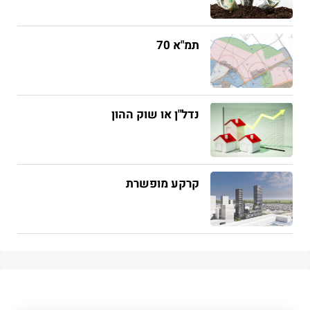
תמ"א 70
נדל"ן או שוק ההון
קרקע מופשרת