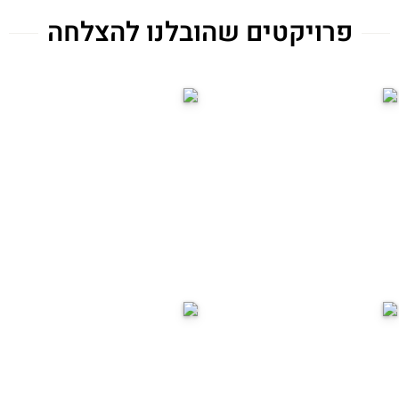
פרויקטים שהובלנו להצלחה
ICON אנרג'י פארק
חדרה
רובע הים
חדרה, חד/1300
חדרה, חד/2020