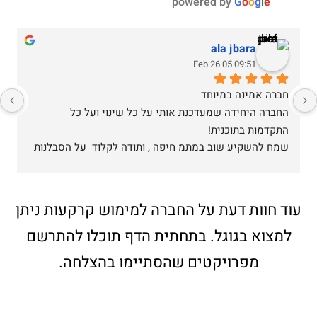
powered by
G
o
o
g
l
e
ala jbara
09:51 05 Feb 26
חברה אמינה במיוחד
החברה היחידה שמעדכנת אותי על כל שינוי ועל כל 
התקדמות בתוכנית!
שמח להשקיע שוב במתמ חיפה , ותודה לקלוד  על הסבלנות 
הרבה על המקצועיות ועל איכות השירות # כן ירבו אנשים 
איכותיים כמוהו 💙🩵
עוד חוות דעת על החברה למימוש קרקעות ניתן
למצוא בגוגל. בתחתית הדף תוכלו להתרשם
מפרויקטים שהסתיימו בהצלחה.