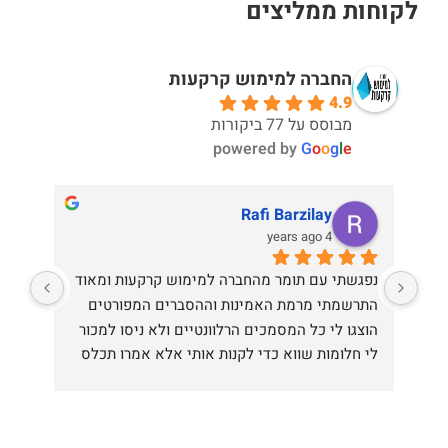
לקוחות ממליצים
החברה למימוש קרקעות
4.9
מבוסס על 77 ביקורות
powered by
G
o
o
g
l
e
Rafi Barzilay
4 years ago
מקצועיות ללא פשרות, מענה אנושי ואישי, והכי 
נפגשתי עם תומר מהחברה למימוש קרקעות ומאוד 
חשוב -מכל ההשקעות שיש לי , דרכם הגעתי להכי 
התרשמתי מרמת האמינות וההסברים המפורטים 
הרבה תשואה והשיא עוד לפניי! ישר כח לבני על 
הוצגו לי כל המסמכים הרלוונטיים ולא ניסו למכור 
לי חלומות שווא כדי לקנות אותי אלא אמרו תכלס 
מה צפוי ומה הרווח האפשרי.
הייתי גם בחברות אחרות וההבדל ברמת באמינות 
מאוד גדולה