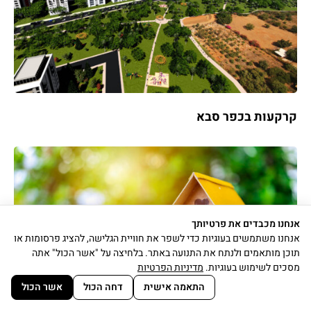
קרקעות בכפר סבא
אנחנו מכבדים את פרטיותך
פתח סרגל נגישות
אתר זה עושה שימוש בעוגיות (Cookies) לצורך שיפור
אנחנו משתמשים בעוגיות כדי לשפר את חוויית הגלישה, להציג פרסומות או
חוויית הגלישה, המלצות וסטטיסטיקות.
תוכן מותאמים ולנתח את התנועה באתר. בלחיצה על "אשר הכול" אתה
מדיניות פרטיות
מסכים לשימוש בעוגיות.
מדיניות הפרטיות
הבנתי
התאמה אישית
דחה הכול
אשר הכול