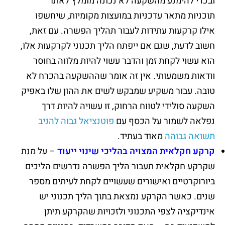
ובכדי להימנע מהשקעה לא נכונה מומלץ לאתר
תוכניות מתאר עדכניות במועצות מקומיות, שיחשפו
אילו קרקעות עתידות לעבור תהליך הפשרה. עם זאת,
חשוב לדעת, שגם אם ייפתח הליך תכנוני לקרקעות אלו,
הוא עשוי לקחת זמן והדבר עשוי להיות מלווה בחוסר
וודאות משמעותי. אין זה אומר שההשקעה בהכרח לא
טובה. עבור משקיע שמבקש לשים את ההון שלו באפיק
השקעה סולידי לטווח הרחוק, זו עשויה להיות דרך
נפלאה לשמור על הכסף עם
פוטנציאל גבוה להניב
תשואה גבוהה
מאוד בעתיד.
קרקע חקלאית המצויה בהליכי שינוי ייעוד
– על מנת
שקרקע חקלאית תעבור הליך הפשרה נדרשים הליכים
ביורוקרטיים ואישורים שעשויים לקחת לעיתים מספר
שנים. כאשר הקרקע נמצאת בתוך הליך תכנוני יש
אינדיקציה לצפי התכנוני ולזכויות שהקרקע תיתן