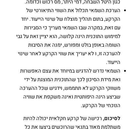
כגון היטל השבחה, דמי היתר, מס רכוש וכדומה.
הערכת השמאי תכלול את השווי התיאורטי של
הקרקע, בתום תהליך מוצלח של שינוי הייעוד. יחד
עם זאת, במקרה שבו השמאי מעריך כי הסבירות
למימוש התוכנית הינה קלושה, הוא יציין זאת על גבי
השומה באופן בולט ומפורש, ימנה את הסיבות
להערכה זו, ו לא יעריך את שווי הקרקע לאחר שינוי
הייעוד.
השמאי נדרש להדגיש במיוחד את עצם האפשרות
ואת מידת הסיכון לכך שהתוכנית המוצגת על ידי
משווקי הקרקע לא תתממש, וידגיש שכל ההערכה
שביצע הינה היפותטית ואינה משקפת את שוויה
הנוכחי של הקרקע.
לסיכום,
רכישה של קרקע חקלאית יכולה להיות
משתלמת מאוד בתנאי שהרוכשים ביצעו את כל