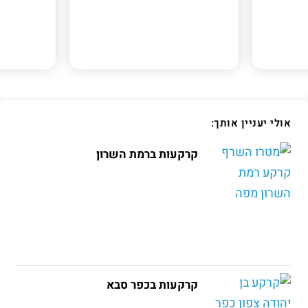
בן יהודה צפון
רובע הים
כפר סבא, תוכנית כוללנית \ תמ"ל 3014
חדרה, חד/2020
אולי יעניין אותך:
קרקעות ברמת השרון
קרקעות בכפר סבא