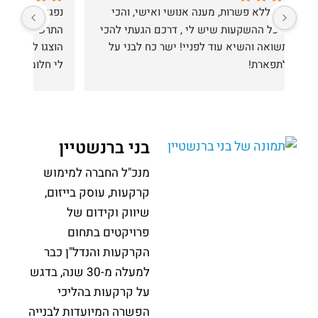
מקצועיות ללא פשרות, מענה אנושי ואישי, והכי 
נפגשתי עם תומר מהחברה למימוש קרקעות ומאוד 
חשוב -מכל ההשקעות שיש לי , דרכם הגעתי להכי 
התרשמתי מרמת האמינות וההסברים המפורטים 
הרבה תשואה והשיא עוד לפניי! ישר כח לבני על 
הוצגו לי כל המסמכים הרלוונטיים ולא ניסו למכור 
לי חלומות שווא כדי לקנות אותי אלא אמרו תכלס 
מה צפוי ומה הרווח האפשרי.
הייתי גם בחברות אחרות וההבדל ברמת באמינות 
מאוד גדולה
מאוד ממליץ ללכת ולפגוש את תומר לכל מי 
בני ברנשטיין
שמתכנן ורוצה להשקיע בנדלן
מנכ"ל החברה למימוש
קרקעות, עוסק בייזום,
שיווק וקידום של
פרויקטים בתחום
הקרקעות והנדל"ן כבר
למעלה מ-30 שנה, בדגש
על קרקעות בהליכי
הפשרה המיועדות לבנייה