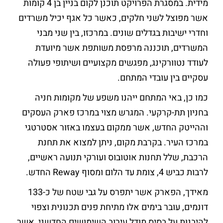
מידית. במסגרת הפרויקט תוכנן לקום בניין בן 4 קומות
אשר מפוצל לשני חלקים, כאשר כל אגף יכיל משרדים
וחדרי ישיבות בגדלים שונים. במרכזו, בין שני מבני
המשרדים, תוכננה מרפסת משותפת אשר מיועדת
לעודד נטוורקינג, מפגשים מקצועיים ושיתופי פעולה
עסקיים בין עובדי המתחם.
כמו כן, באי המתחם ייהנו משפע של מקומות חניה
בחניון תת-קרקעי. המגרש מצוי במרכז פארק העסקים
וההייטק החדש, אשר ממקום בעצמו באזור אסטרטגי
במרכז העיר. בקרבת מקום, ניתן למצוא את תחנת
הרכבת, שלל תחנות אוטובוס ועורקי תנועה ראשיים,
לרבות כביש 4, צומת עד הלום ומסוף Reway החדש.
מאידך, הפארק אשר יתפרס על גבי שטח של כ-133
דונמים, עובר בימים אלו מתיחת פנים תכנונית וצפוי
להיבנות על בסיס מודל עירוב השימושים החדשני, אשר