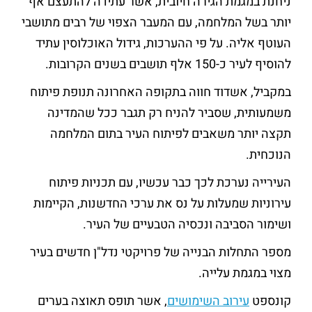
ניחנת במגמת הגירה חיובית, אשר עתידה להתעצם אף
יותר בשל המלחמה, עם המעבר הצפוי של רבים מתושבי
העוטף אליה. על פי ההערכות, גידול האוכלוסין עתיד
להוסיף לעיר כ-150 אלף תושבים בשנים הקרובות.
במקביל, אשדוד חווה בתקופה האחרונה תנופת פיתוח
משמעותית, שסביר להניח רק תגבר ככל שהמדינה
תקצה יותר משאבים לפיתוח העיר בתום המלחמה
הנוכחית.
העירייה נערכת לכך כבר עכשיו, עם תכניות פיתוח
עירוניות שמעלות על נס את ערכי החדשנות, הקיימות
ושימור הסביבה ונכסיה הטבעיים של העיר.
מספר התחלות הבנייה של פרויקטי נדל"ן חדשים בעיר
מצוי במגמת עלייה.
קונספט
עירוב השימושים
, אשר תופס תאוצה בערים