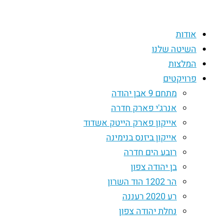
Skip
to
אודות
content
השיטה שלנו
המלצות
פרויקטים
מתחם 9 אבן יהודה
אנרג'י פארק חדרה
אייקון פארק הייטק אשדוד
אייקון ביזנס בנימינה
רובע הים חדרה
בן יהודה צפון
הר 1202 הוד השרון
רע 2020 רעננה
נחלת יהודה צפון