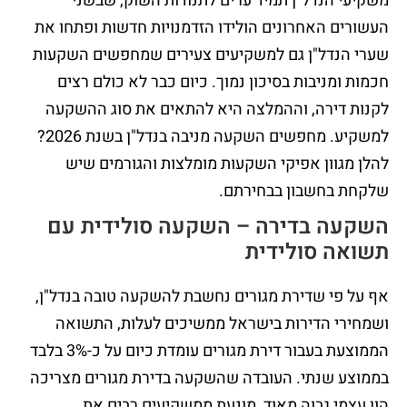
משקיעי הנדל"ן תמיד ערים לתנודות השוק, שבשני
העשורים האחרונים הולידו הזדמנויות חדשות ופתחו את
שערי הנדל"ן גם למשקיעים צעירים שמחפשים השקעות
חכמות ומניבות בסיכון נמוך. כיום כבר לא כולם רצים
לקנות דירה, וההמלצה היא להתאים את סוג ההשקעה
למשקיע. מחפשים השקעה מניבה בנדל"ן בשנת 2026?
להלן מגוון אפיקי השקעות מומלצות והגורמים שיש
שלקחת בחשבון בבחירתם.
השקעה בדירה
– השקעה סולידית עם
תשואה סולידית
אף על פי שדירת מגורים נחשבת להשקעה טובה בנדל"ן,
ושמחירי הדירות בישראל ממשיכים לעלות, התשואה
הממוצעת בעבור דירת מגורים עומדת כיום על כ-3% בלבד
בממוצע שנתי. העובדה שהשקעה בדירת מגורים מצריכה
הון עצמי גבוה מאוד, מונעת ממשקיעים רבים את