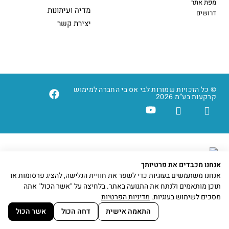
מפת אתר
מדיה ועיתונות
דרושים
יצירת קשר
© כל הזכויות שמורות לבי אס בי החברה למימוש
קרקעות בע”מ 2026
אנחנו מכבדים את פרטיותך
פתח סרגל נגישות
אתר זה עושה שימוש בעוגיות (Cookies) לצורך שיפור
אנחנו משתמשים בעוגיות כדי לשפר את חוויית הגלישה, להציג פרסומות או
חוויית הגלישה, המלצות וסטטיסטיקות.
תוכן מותאמים ולנתח את התנועה באתר. בלחיצה על "אשר הכול" אתה
מדיניות פרטיות
מסכים לשימוש בעוגיות.
מדיניות הפרטיות
הבנתי
התאמה אישית
דחה הכול
אשר הכול