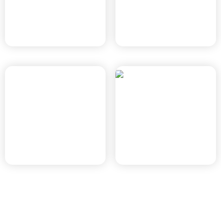
נוף הירקון
שכונת מול הפארק
הוד השרון, תוכנית 423-
רעננה, רע/2020
1203314
תוכנית
הר/מק/1202/א
מתחם 2ב
הוד השרון, הר/מק/1202/א
עפולה, תוכנית 215-0898114
מתחם 531