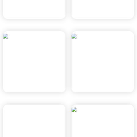
פארק עסקים מת"מ 2
חדרה
חיפה, תוכנית חפ' 1704 ג'
חדרה, חד/1300
בן יהודה צפון
רובע הים
כפר סבא, תוכנית כוללנית \
חדרה, חד/2020
תמ"ל 3014