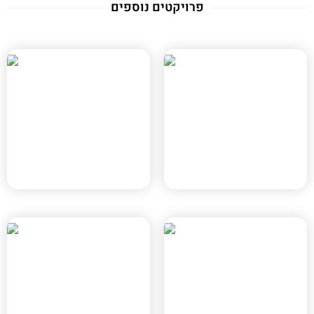
פרויקטים נוספים
מטרו השרף
מטרו קריית אריה
רמת השרון, תמ"א 70
פתח תקווה, תמ"א 70
ICON אנרג'י פארק