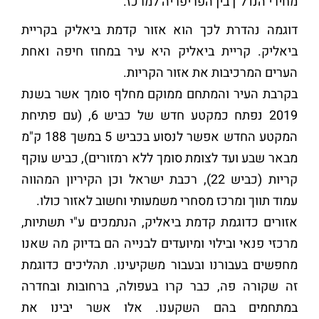
מחירי הנדל"ן בין הפריפריה למרכז.
דוגמה נהדרת לכך הוא אזור קדמת ביאליק בקריית
ביאליק. קריית ביאליק היא עיר במחוז חיפה ואחת
הערים המרכיבות את אזור הקריות.
בקרבת העיר והמתחם ממוקם מחלף סומך אשר בשנת
2019 נפתח כמקטע חדש של כביש 6, (עם פתיחת
המקטע החדש אפשר לנסוע בכביש 5 במשך 188 ק"מ
מבאר שבע ועד לצומת סומך ללא רמזורים), כביש עוקף
קריות (כביש 22), רכבת ישראל וכן הקיריון המהווה
עמוד תווך ומרכז מסחרי משמעותי וחשוב לאזור כולו.
אזורים כדוגמת קדמת ביאליק, הנתמכים ע"י תשתיות,
מרכזי פנאי ובילוי ומיועדים לבנייה הם בדיוק מה שאנו
מחפשים בעבורנו ובעבור משקיעינו. תהליכים כדוגמת
זה שקורה פה, כבר קרו בעפולה, ברחובות ובחדרה
במתחמים בהם השקענו. אלו אשר יבינו את