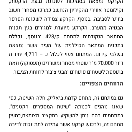
הקרקע נמצאת בסמיכות לשכונת גבעת הרקפות,
וקילומטר אווירי מהקיריון הנחשב כמרכז מסחרי חשוב
ביותר לסביבה. בנוסף, הקרקע צמודה לשכונת הפרפר
הבנויה ממערב. הקרקע מיועדת למגורים בגין תכנית
המתאר הנקודתית למתחם ק/428 ובנוסף, נכללת
בתכנית המתאר הכוללנית של העיר אשר נמצאת
בשלבי קידום. המתחם צפוי לכלול כ – 4,711 יחידות
דיור 70,000 מ"ר שטחי מסחר ומשרדים (תעסוקה) וזאת
בתוספת לשטחים פתוחים ומבני ציבור לרווחת הציבור.
הרווחים הצפויים:
גם במתחם זה, מתחם קדמת ביאליק, חלה השיטה, כפי
שאנו נוהגים לכנותה "שיטת המספרים הקטנים".
במתחמים בהם ניתן להשקיע בתקציב מצומצם,כמעין
מתחם זה, ולרכוש קרקע אשר עתידה לתת זכות לדירה