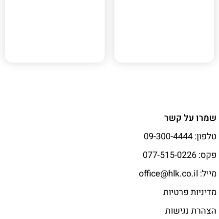
תוכנית
הר/מק/1202/א
מתחם 2ב
הוד השרון, הר/מק/1202/א
עפולה, תוכנית 215-0898114
מתחם 531
שמרו על קשר
טלפון: 09-300-4444
פקס: 077-515-0226
מייל: office@hlk.co.il
מדיניות פרטיות
הצהרת נגישות