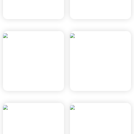
מטרו השרף
מטרו קריית אריה
רמת השרון, תמ"א 70
פתח תקווה, תמ"א 70
ICON אנרג'י פארק
פארק עסקים מת"מ 2
חדרה
חיפה, תוכנית חפ' 1704 ג'
חדרה, חד/1300