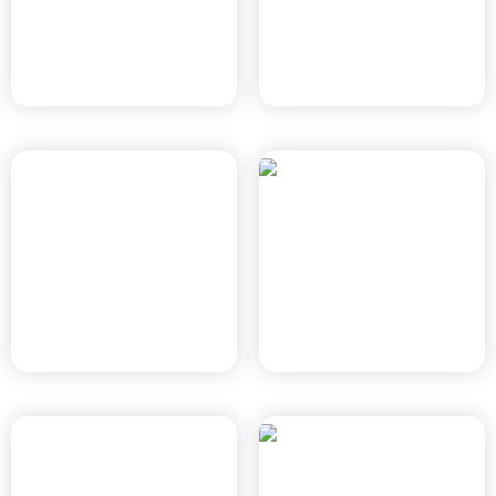
בן יהודה צפון
רובע הים
כפר סבא, תוכנית כוללנית \
חדרה, חד/2020
תמ"ל 3014
נוף הירקון
שכונת מול הפארק
הוד השרון, תוכנית 423-
רעננה, רע/2020
1203314