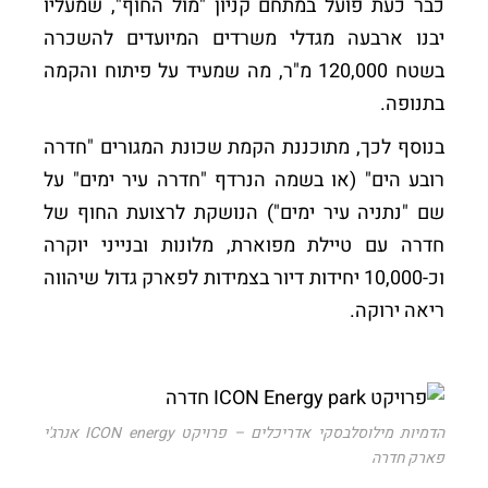
כבר כעת פועל במתחם קניון "מול החוף", שמעליו
יבנו ארבעה מגדלי משרדים המיועדים להשכרה
בשטח 120,000 מ"ר, מה שמעיד על פיתוח והקמה
בתנופה.
בנוסף לכך, מתוכננת הקמת שכונת המגורים "חדרה
רובע הים" (או בשמה הנרדף "חדרה עיר ימים" על
שם "נתניה עיר ימים") הנושקת לרצועת החוף של
חדרה עם טיילת מפוארת, מלונות ובנייני יוקרה
וכ-10,000 יחידות דיור בצמידות לפארק גדול שיהווה
ריאה ירוקה.
הדמיות מילוסלבסקי אדריכלים – פרויקט ICON energy אנרג'י
פארק חדרה