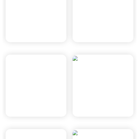
בן יהודה צפון
רובע הים
כפר סבא, תוכנית כוללנית \
חדרה, חד/2020
תמ"ל 3014
נוף הירקון
שכונת מול הפארק
הוד השרון, תוכנית 423-
רעננה, רע/2020
1203314