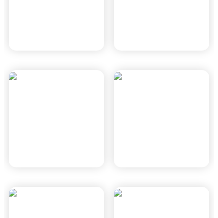
מטרו השרף
מטרו קריית אריה
רמת השרון, תמ"א 70
פתח תקווה, תמ"א 70
פארק עסקים מת"מ
ICON אנרג'י פארק
2
חדרה
חיפה, תוכנית חפ' 1704 ג'
חדרה, חד/1300