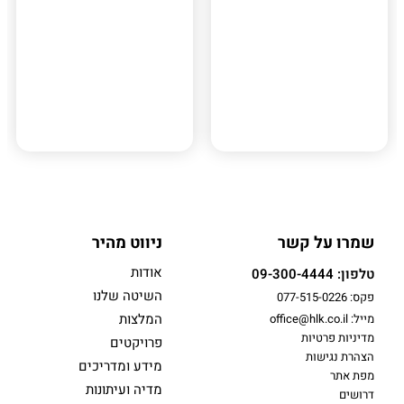
תוכנית
הר/מק/1202/א
מתחם 2ב
הוד השרון, הר/מק/1202/א
עפולה, תוכנית 215-0898114
מתחם 531
שמרו על קשר
ניווט מהיר
אודות
טלפון: 09-300-4444
השיטה שלנו
פקס: 077-515-0226
המלצות
מייל: office@hlk.co.il
מדיניות פרטיות
פרויקטים
הצהרת נגישות
מידע ומדריכים
מפת אתר
מדיה ועיתונות
דרושים