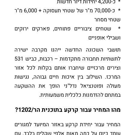
* כ-4,200 יחידות דיור חדשות
* כ-70,000 מ"ר של שטחי תעסוקה + 6,000 מ"ר
שטחי מסחר
* שטחים ציבוריים פתוחים, פארקים ירוקים
ושבילי אופניים
תושבי השכונה החדשה ייהנו מקרבה ישירה
לתשתיות תחבורה מתקדמות – רכבות, כביש 531
וצירים מרכזיים שיחברו אותם בקלות לכל אזור
המרכז. השילוב בין איכות חיים גבוהה, נגישות
מעולה ופוטנציאל נדל"ני הופך את ההשקעה
במתחם להזדמנות כלכלית משמעותית.
מהו המחיר עבור קרקע בתוכנית הר/1202
?
המחיר עבור יחידת קרקע באזור המיועד למגורים
עומד כיום על כמה מאות אלפי שקלים בלבד, עם