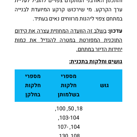
והתכנון האורבני המתקדם צפויים להוביל לעליית
ערך הקרקע. מי שירכוש קרקע המיועדת לבנייה
במתחם צפוי ליהנות מרווחים נאים בעתיד.
עדכון:
בשלב זה הוועדה המחוזית עצרה את קידום
התוכנית המפורטת במטרה להגדיל את כמות
יחידות הדיור במתחם.
גושים וחלקות בתכנית:
מספרי
מספרי
גוש
חלקות
חלקות
בשלמותן
בחלקן
18, 50, 100,
103-104,
104, 107-
108, 130,