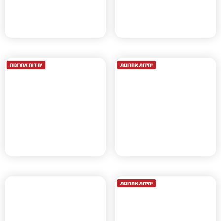
ICON אנרג'י פארק
פארק עסקים מת"מ 2
חדרה
חיפה, תוכנית חפ' 1704 ג'
חדרה, חד/1300
בן יהודה צפון
רובע הים
כפר סבא, תוכנית כוללנית \
חדרה, חד/2020
תמ"ל 3014