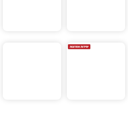
נוף הירקון
שכונת מול הפארק
הוד השרון, תוכנית 423-
רעננה, רע/2020
1203314
תוכנית
הר/מק/1202/א
מתחם 2ב
הוד השרון, הר/מק/1202/א
עפולה, תוכנית 215-0898114
מתחם 531