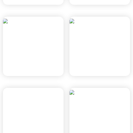
בן יהודה צפון
רובע הים
כפר סבא, תוכנית כוללנית \
חדרה, חד/2020
תמ"ל 3014
נוף הירקון
שכונת מול הפארק