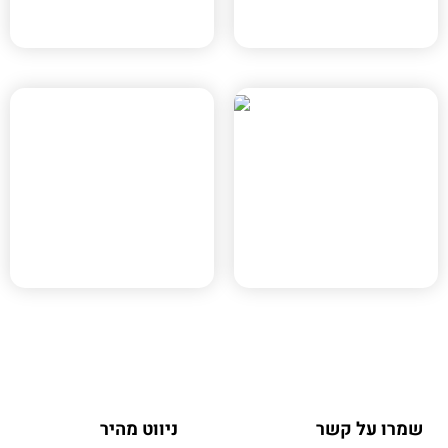
הוד השרון, תוכנית 423-
רעננה, רע/2020
1203314
תוכנית
הר/מק/1202/א
מתחם 2ב
הוד השרון, הר/מק/1202/א
עפולה, תוכנית 215-0898114
מתחם 531
שמרו על קשר
ניווט מהיר