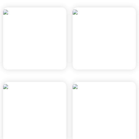
מטרו השרף
מטרו קריית אריה
רמת השרון, תמ"א 70
פתח תקווה, תמ"א 70
ICON אנרג'י פארק
פארק עסקים מת"מ 2
חדרה
חיפה, תוכנית חפ' 1704 ג'
חדרה, חד/1300